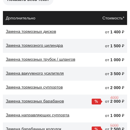
Причины необходимости замены тормозных колодок:
Износ колодок до предельного уровня.
Дополнительно
Стоимость*
Появление скрипа или стука при торможении.
Замена тормозных дисков
от
1 400
₽
Неравномерный износ колодок.
Замена тормозного цилиндра
Проблемы с тормозной системой.
от
1 500
₽
Снижение эффективности торможения.
Замена тормозных трубок / шлангов
от
1 000
₽
После замены тормозных колодок, автомобиль Toyota Supra
Замена вакуумного усилителя
от
3 500
₽
будет обеспечивать более надежное торможение, что повысит
безопасность на дороге.
Замена тормозных суппортов
от
2 000
₽
4000
Замена тормозных барабанов
от
2 000
₽
Замена направляющих суппорта
от
1 000
₽
5000
Замена барабанных колодок
от
2 500
₽