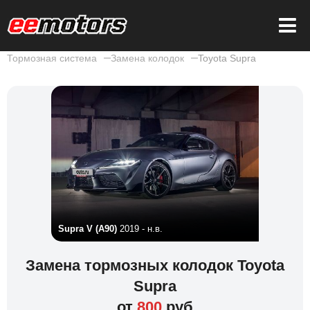
Тормозная система
Замена колодок
Toyota Supra
Supra V (A90)
2019 - н.в.
Замена тормозных колодок Toyota
Supra
от
800
руб