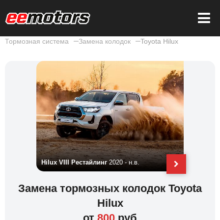
Тормозная система
Замена колодок
Toyota Hilux
Hilux VIII Рестайлинг
2020 - н.в.
Hilux VIII
Замена тормозных колодок Toyota
Hilux
от
800
руб