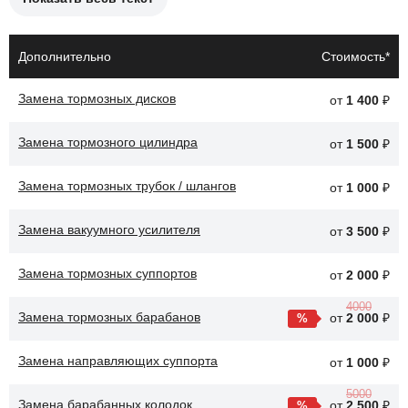
Причины необходимости замены тормозных колодок:
Износ колодок до предельного уровня.
Дополнительно
Стоимость*
Появление скрипа или стука при торможении.
Замена тормозных дисков
от
1 400
₽
Неравномерный износ колодок.
Замена тормозного цилиндра
Проблемы с тормозной системой.
от
1 500
₽
Снижение эффективности торможения.
Замена тормозных трубок / шлангов
от
1 000
₽
После замены тормозных колодок, автомобиль Toyota Hilux
Замена вакуумного усилителя
от
3 500
₽
будет обеспечивать более надежное торможение, что повысит
безопасность на дороге.
Замена тормозных суппортов
от
2 000
₽
4000
Замена тормозных барабанов
от
2 000
₽
Замена направляющих суппорта
от
1 000
₽
5000
Замена барабанных колодок
от
2 500
₽