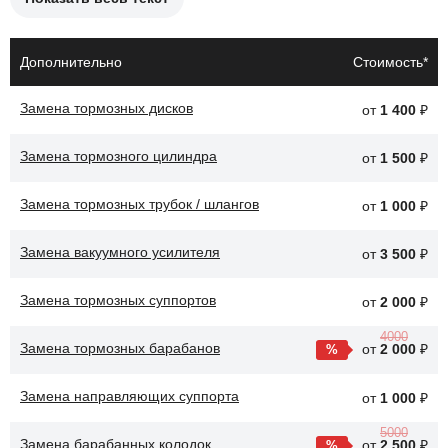
Причины необходимости замены тормозных колодок:
Износ колодок до предельного уровня.
Дополнительно
Стоимость*
Появление скрипа или стука при торможении.
Замена тормозных дисков
от
1 400
₽
Неравномерный износ колодок.
Замена тормозного цилиндра
Проблемы с тормозной системой.
от
1 500
₽
Снижение эффективности торможения.
Замена тормозных трубок / шлангов
от
1 000
₽
После замены тормозных колодок, автомобиль Toyota
Замена вакуумного усилителя
от
3 500
₽
Highlander будет обеспечивать более надежное торможение,
что повысит безопасность на дороге.
Замена тормозных суппортов
от
2 000
₽
4000
Замена тормозных барабанов
от
2 000
₽
Замена направляющих суппорта
от
1 000
₽
5000
Замена барабанных колодок
от
2 500
₽