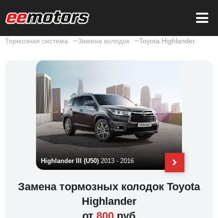
Тормозная система
Замена колодок
Toyota Highlander
16 - 2019
Highlander III (U50)
2013 - 2016
Highlande
Замена тормозных колодок Toyota
Highlander
от
800
руб