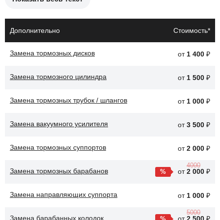
Причины необходимости замены тормозных колодок:
Износ колодок до предельного уровня.
Дополнительно
Стоимость*
Появление скрипа или стука при торможении.
Замена тормозных дисков
от
1 400
₽
Неравномерный износ колодок.
Замена тормозного цилиндра
Проблемы с тормозной системой.
от
1 500
₽
Снижение эффективности торможения.
Замена тормозных трубок / шлангов
от
1 000
₽
После замены тормозных колодок, автомобиль Toyota RAV4
Замена вакуумного усилителя
от
3 500
₽
будет обеспечивать более надежное торможение, что повысит
безопасность на дороге.
Замена тормозных суппортов
от
2 000
₽
4000
Замена тормозных барабанов
от
2 000
₽
Замена направляющих суппорта
от
1 000
₽
5000
Замена барабанных колодок
от
2 500
₽