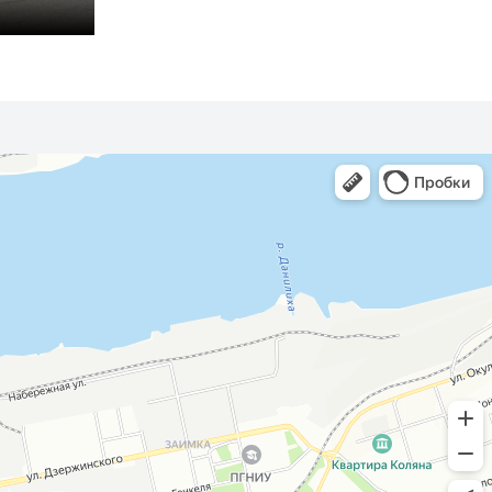
Superb
Karoq