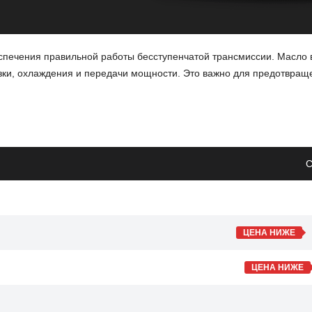
спечения правильной работы бесступенчатой трансмиссии. Масло 
зки, охлаждения и передачи мощности. Это важно для предотвращ
я.
С
 на износ внутренних деталей.
стабильной работе или шуме.
ЦЕНА НИЖЕ
ссии автомобиля Skoda Yeti. Это обеспечит более плавное и эффе
ора.
ЦЕНА НИЖЕ