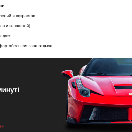
оки
лений и возрастов
ов и запчастей)
бюджет
фортабельная зона отдыха
минут!
ти