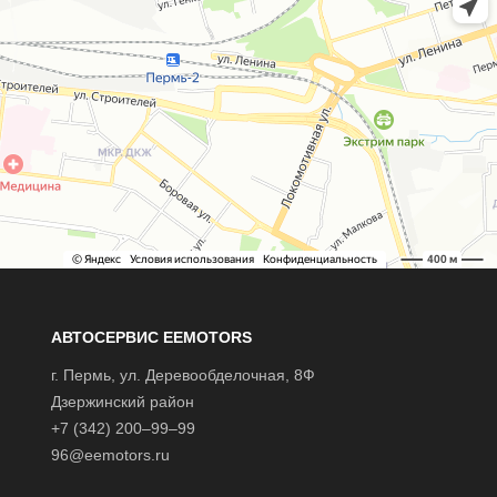
АВТОСЕРВИС EEMOTORS
г.
Пермь
, ул.
Деревообделочная, 8Ф
Дзержинский район
+7 (342) 200–99–99
96@eemotors.ru