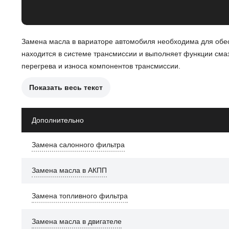
Замена масла в вариаторе автомобиля необходима для обе
находится в системе трансмиссии и выполняет функции сма
перегрева и износа компонентов трансмиссии.
Показать весь текст
Причины замены масла в вариаторе могут включать:
Снижение качества масла из-за старения и загрязнени
Дополнительно
Появление посторонних частиц в масле, что указывает
Замена салонного фильтра
Нарушение работы трансмиссии, проявляющееся в не
Замена масла в АКПП
После замены масла в вариаторе улучшится работа трансми
переключение передач, а также продлит срок службы вариат
Замена топливного фильтра
Замена масла в двигателе