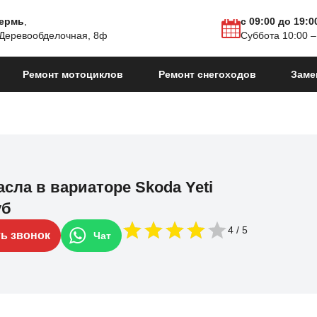
Пермь
,
с 09:00 до 19:0
 Деревообделочная, 8ф
Суббота 10:00 –
Ремонт мотоциклов
Ремонт снегоходов
Заме
сла в вариаторе Skoda Yeti
уб
4
ть звонок
Чат
14
Yeti I Рестайлинг
2013 - 2018