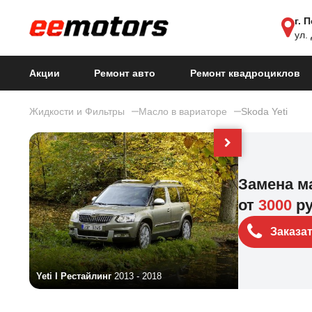
г. 
ул.
Акции
Ремонт авто
Ремонт квадроциклов
Жидкости и Фильтры
Масло в вариаторе
Skoda Yeti
Замена ма
от
3000
р
Заказа
Yeti I Рестайлинг
2013 - 2018
Yeti I
2009 - 20