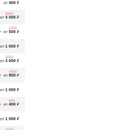
от
400
₽
Чиним автомобили уже 12 лет
4000
от
3 000
₽
Честная и адекватная цена
1500
от
500
₽
от
1 000
₽
5000
от
3 000
₽
1500
от
900
₽
от
1 000
₽
800
от
400
₽
от
1 000
₽
2000