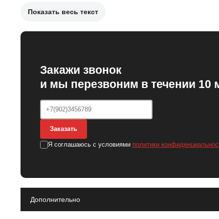
Показать весь текст
Причины замены воздушного фильтра могут включать:
Засорение фильтра частицами и пылью.
Снижение потока воздуха в двигатель.
Закажи звонок
Увеличение расхода топлива.
и мы перезвоним в течении 10 
После замены воздушного фильтра улучшится работа двигат
повысит общую производительность силового агрегата.
Заказать
Я соглашаюсь с условиями
политики конфиденциальнос
Дополнительно