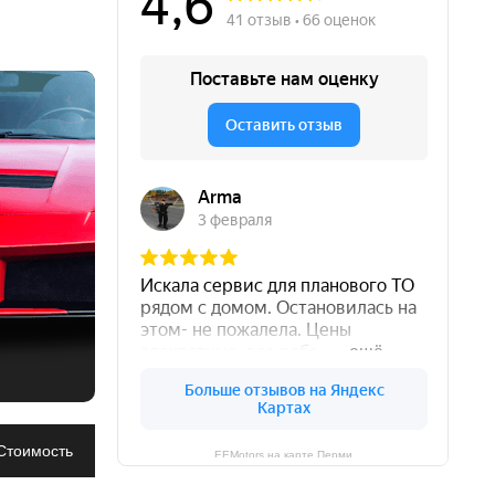
Чиним автомобили уже 12 лет
Честная и адекватная цена
Много подъемников
Ремонтируем все агрегаты
ива и
Большой штат мастеров
Согласовываем каждый шаг
Не "навязываем" услуги
Подберем запчасти для авто
Стоимость
EEMotors на карте Перми
Даём гарантию на ремонт