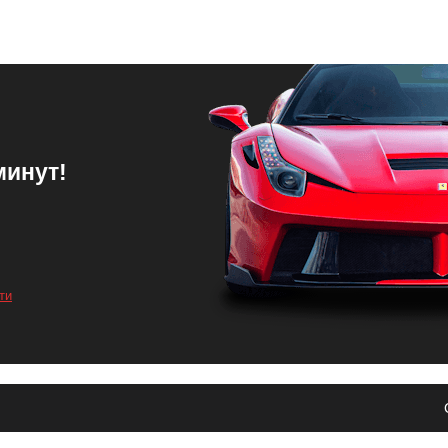
минут!
еля автомобиля . Это обеспечит более эффективное сгорание топл
ти