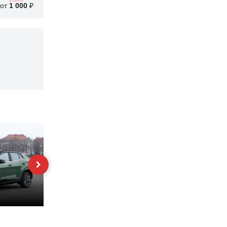
от
1 000
₽
Hyundai Solaris
Nissan X-Trail