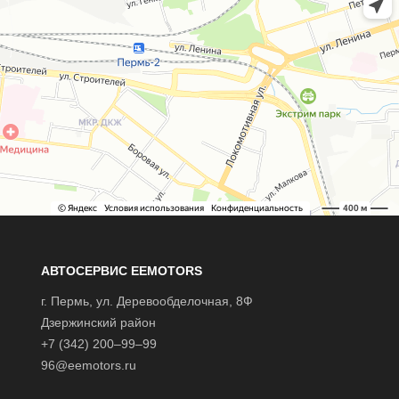
АВТОСЕРВИС EEMOTORS
г.
Пермь
, ул.
Деревообделочная, 8Ф
Дзержинский район
+7 (342) 200–99–99
96@eemotors.ru