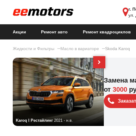
г. 
ул.
Акции
Ремонт авто
Ремонт квадроциклов
Жидкости и Фильтры
Масло в вариаторе
Skoda Karoq
Замена м
от
3000
р
Заказа
Karoq I Рестайлинг
2021 - н.в.
Karoq I
2017 - н