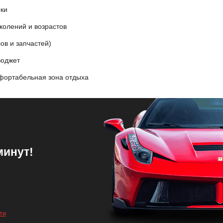
оки
колений и возрастов
ов и запчастей)
бюджет
фортабельная зона отдыха
минут!
ти