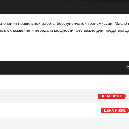
спечения правильной работы бесступенчатой трансмиссии. Масло 
зки, охлаждения и передачи мощности. Это важно для предотвращ
я.
С
 на износ внутренних деталей.
стабильной работе или шуме.
ЦЕНА НИЖЕ
ссии автомобиля Skoda Karoq. Это обеспечит более плавное и эф
ора.
ЦЕНА НИЖЕ