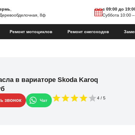
Пермь
,
с 09:00 до 19:0
 Деревообделочная, 8ф
Суббота 10:00 –
Ремонт мотоциклов
Ремонт снегоходов
Заме
асла в вариаторе Skoda Karoq
уб
4
ть звонок
Чат
.в.
Karoq I Рестайлинг
2021 - н.в.