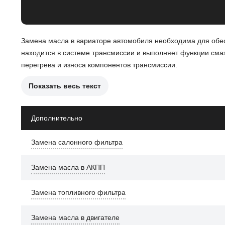
Замена масла в вариаторе автомобиля необходима для обе
находится в системе трансмиссии и выполняет функции сма
перегрева и износа компонентов трансмиссии.
Показать весь текст
Причины замены масла в вариаторе могут включать:
Снижение качества масла из-за старения и загрязнени
Дополнительно
Появление посторонних частиц в масле, что указывает
Замена салонного фильтра
Нарушение работы трансмиссии, проявляющееся в не
Замена масла в АКПП
После замены масла в вариаторе улучшится работа трансми
переключение передач, а также продлит срок службы вариат
Замена топливного фильтра
Замена масла в двигателе