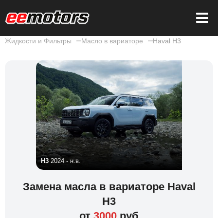
Жидкости и Фильтры
Масло в вариаторе
Haval H3
H3
2024 - н.в.
Замена масла в вариаторе Haval
H3
от
3000
руб