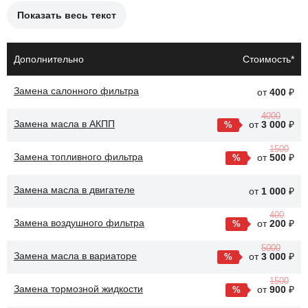
Показать весь текст
Причины замены охлаждающей жидкости могут включать:
Снижение уровня жидкости из-за утечек в системе.
Дополнительно
Стоимость*
Загрязнение антифриза, что может привести к коррозии
Замена салонного фильтра
от
400
₽
элементов системы.
4000
Потеря теплообменных свойств из-за старения
Замена масла в АКПП
от
3 000
₽
жидкости.
1500
Замена топливного фильтра
от
500
₽
После замены охлаждающей жидкости улучшится работа
системы охлаждения автомобиля CHERY Tiggo 7. Это
Замена масла в двигателе
от
1 000
₽
обеспечит более эффективное охлаждение двигателя, что
снизит риск перегрева и продлит срок службы силового
400
Замена воздушного фильтра
от
200
₽
агрегата.
5000
Замена масла в вариаторе
от
3 000
₽
1500
Замена тормозной жидкости
от
900
₽