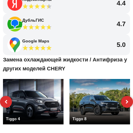
4.4
ДубльГИС
4.7
Google Maps
5.0
Замена охлаждающей жидкости / Антифриза у
других моделей CHERY
Tiggo 4
Tiggo 8