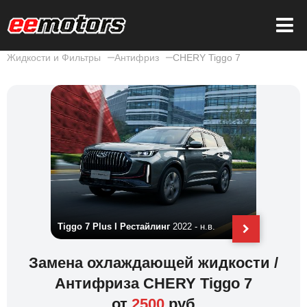
Жидкости и Фильтры
Антифриз
CHERY Tiggo 7
 - н.в.
Tiggo 7 Plus I Рестайлинг
2022 - н.в.
Tiggo 7 P
Замена охлаждающей жидкости /
Антифриза CHERY Tiggo 7
от
2500
руб