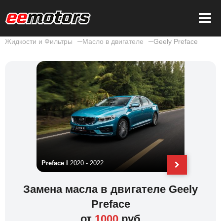
Жидкости и Фильтры
Масло в двигателе
Geely Preface
Preface I
2020 - 2022
Preface I
Замена масла в двигателе Geely
Preface
от
1000
руб