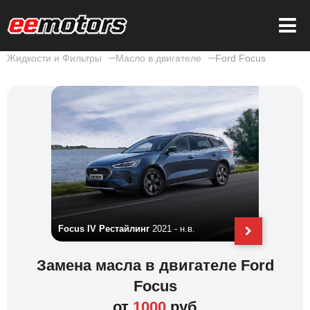
Жидкости и Фильтры
Масло в двигателе
Ford Focus
Focus IV Рестайлинг
2021 - н.в.
Focus ST
Замена масла в двигателе Ford
Focus
от
1000
руб