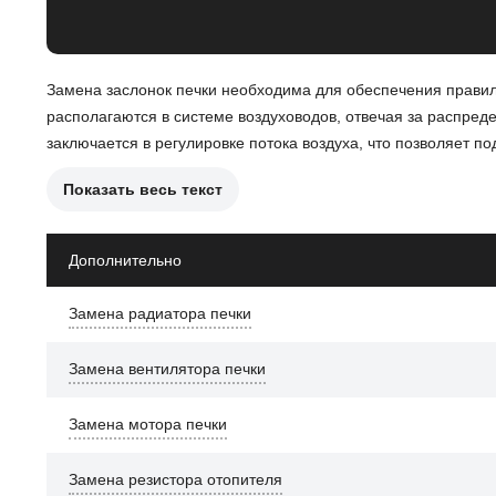
Замена заслонок печки необходима для обеспечения правил
располагаются в системе воздуховодов, отвечая за распред
заключается в регулировке потока воздуха, что позволяет п
Показать весь текст
Причины замены заслонок печки могут включать:
Неисправность механизма заслонки, что приводит к не
Дополнительно
Застревание заслонки в открытом или закрытом положе
Замена радиатора печки
Повреждение заслонки, что может привести к утечкам
Замена вентилятора печки
После замены заслонок печки автомобиль CHERY Tiggo 3 буд
контроль в салоне.
Замена мотора печки
Замена резистора отопителя