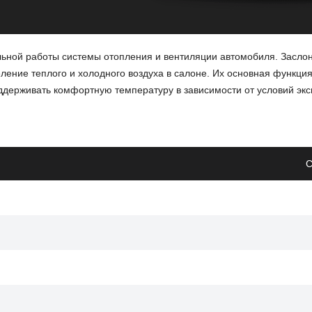
ьной работы системы отопления и вентиляции автомобиля. Засло
еление теплого и холодного воздуха в салоне. Их основная функци
оддерживать комфортную температуру в зависимости от условий экс
возможности регулировки потока воздуха.
С
нии, что влияет на эффективность обогрева.
 воздуха и снижению производительности системы.
ет обеспечивать более точное распределение воздуха, что улучши