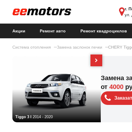
г. 
ул.
Акции
Ремонт авто
Ремонт квадроциклов
Система отопления
Замена заслонок печки
CHERY Tigg
Замена з
от
4000
р
Заказа
Tiggo 3 I
2014 - 2020
Tiggo 3 X I Ре