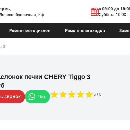
Пермь
,
с 09:00 до 19:0
 Деревообделочная, 8ф
Суббота 10:00 –
Ремонт мотоциклов
Ремонт снегоходов
Заме
o 3
аслонок печки CHERY Tiggo 3
уб
5
ть звонок
Чат
стайлинг
2020 - 2023
Tiggo 3 X I
2016 - 2020