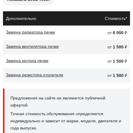
Причины замены заслонок печки могут включать:
Неисправность механизма заслонки, что приводит к
Дополнительно
Стоимость*
невозможности регулировки потока воздуха.
Замена радиатора печки
от
6 000
₽
Застревание заслонки в открытом или закрытом
положении, что влияет на эффективность обогрева.
Замена вентилятора печки
от
1 500
₽
Повреждение заслонки, что может привести к утечкам
воздуха и снижению производительности системы.
Замена мотора печки
от
1 500
₽
После замены заслонок печки автомобиль CHERY Tiggo 2 будет
Замена резистора отопителя
от
1 500
₽
обеспечивать более точное распределение воздуха, что
улучшит климат-контроль в салоне.
Предложения на сайте не являеются публичной
офертой.
Точная стоимость обслуживания определяется
индивидуально и зависит от марки, модели, двигателя и
года выпуска.