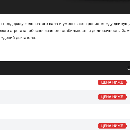
т поддержку коленчатого вала и уменьшают трение между движущ
вого агрегата, обеспечивая его стабильность и долговечность. За
ждений двигателя.
С
ЦЕНА НИЖЕ
ЦЕНА НИЖЕ
 приводит к снижению уровня шума и повышению его производител
 надежную работу своего транспортного средства.
ЦЕНА НИЖЕ