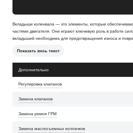
Вкладыши коленвала — это элементы, которые обеспечиваю
частями двигателя. Они играют ключевую роль в работе сило
вкладышей необходима для предотвращения износа и повре
Показать весь текст
Процедура замены вкладышей включает несколько этапов:
Оценка состояния старых вкладышей.
Дополнительно
Снятие коленчатого вала.
Регулировка клапанов
Установка новых вкладышей.
Замена клапанов
После замены вкладышей улучшается работа двигателя, что
важно для владельцев Ford Focus, которые хотят обеспечить
Замена ремня ГРМ
Замена маслосъемных колпачков