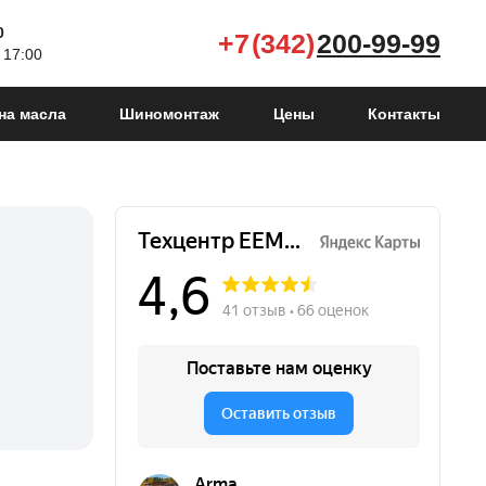
0
+7 (342)
200-99-99
 17:00
на масла
Шиномонтаж
Цены
Контакты
Focus ST IV
2019 - 2021
Focus ST IV
2