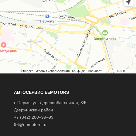
АВТОСЕРВИС EEMOTORS
г.
Пермь
, ул.
Деревообделочная, 8Ф
Дзержинский район
+7 (342) 200–99–99
96@eemotors.ru