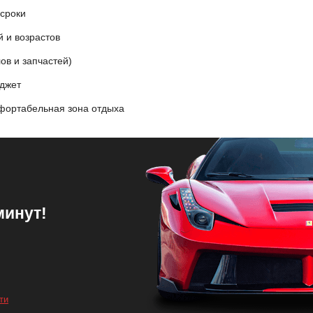
сроки
 и возрастов
ов и запчастей)
юджет
фортабельная зона отдыха
минут!
ти