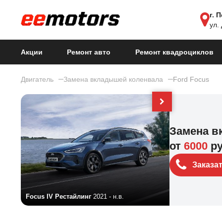
г. 
ул.
Акции
Ремонт авто
Ремонт квадроциклов
Двигатель
Замена вкладышей коленвала
Ford Focus
Замена в
от
6000
р
Заказа
Focus IV Рестайлинг
2021 - н.в.
Focus ST IV Р