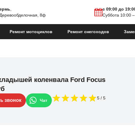
Пермь
,
с 09:00 до 19:0
 Деревообделочная, 8ф
Суббота 10:00 –
Ремонт мотоциклов
Ремонт снегоходов
Заме
кладышей коленвала Ford Focus
уб
5
ть звонок
Чат
естайлинг
2021 - н.в.
Focus ST IV Рестайлинг
2021 - н.в.