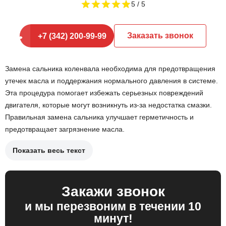
5
Заказать звонок
+7 (342) 200-99-99
Замена сальника коленвала необходима для предотвращения
утечек масла и поддержания нормального давления в системе.
Эта процедура помогает избежать серьезных повреждений
двигателя, которые могут возникнуть из-за недостатка смазки.
Правильная замена сальника улучшает герметичность и
предотвращает загрязнение масла.
Показать весь текст
Слив масла и демонтаж защитного кожуха.
Снятие старого сальника и очистка посадочного места.
Закажи звонок
Установка нового сальника и сборка всех компонентов.
и мы перезвоним в течении 10
После замены сальника коленвала автомобиля обеспечивается
минут!
надежная защита от утечек, что способствует более стабильной