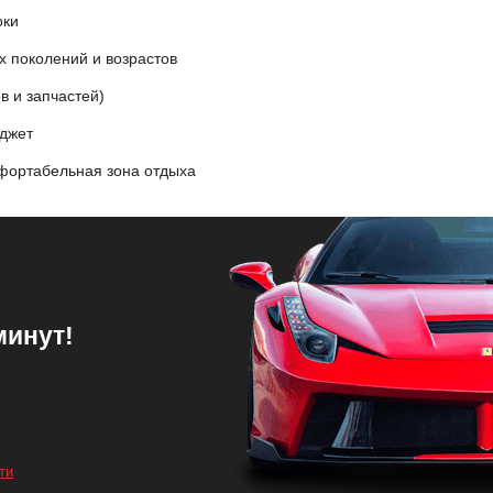
оки
 поколений и возрастов
в и запчастей)
юджет
фортабельная зона отдыха
минут!
ти