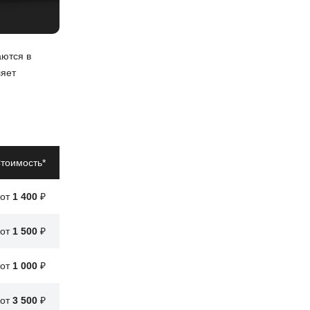
аются в
ляет
тоимость*
от
1 400
₽
от
1 500
₽
от
1 000
₽
асность на
от
3 500
₽