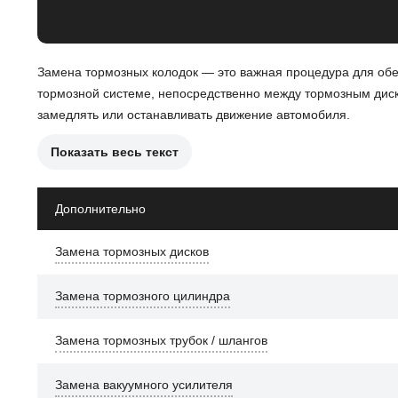
Замена тормозных колодок — это важная процедура для обе
тормозной системе, непосредственно между тормозным диск
замедлять или останавливать движение автомобиля.
Показать весь текст
Причины необходимости замены тормозных колодок:
Износ колодок до предельного уровня.
Дополнительно
Появление скрипа или стука при торможении.
Замена тормозных дисков
Неравномерный износ колодок.
Проблемы с тормозной системой.
Замена тормозного цилиндра
Снижение эффективности торможения.
Замена тормозных трубок / шлангов
После замены тормозных колодок, автомобиль Opel Mokka б
дороге.
Замена вакуумного усилителя