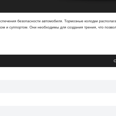
спечения безопасности автомобиля. Тормозные колодки располаг
ом и суппортом. Они необходимы для создания трения, что позво
С
удет обеспечивать более надежное торможение, что повысит безоп