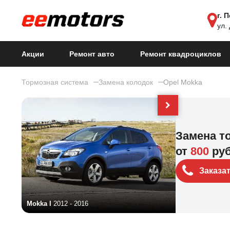
г. 
ул.
Акции
Ремонт авто
Ремонт квадроциклов
Тормозная система
Замена колодок
Opel Mokka
Замена т
от
800
ру
Заказа
Mokka I
2012 - 2016
Mokka II
2021 - 