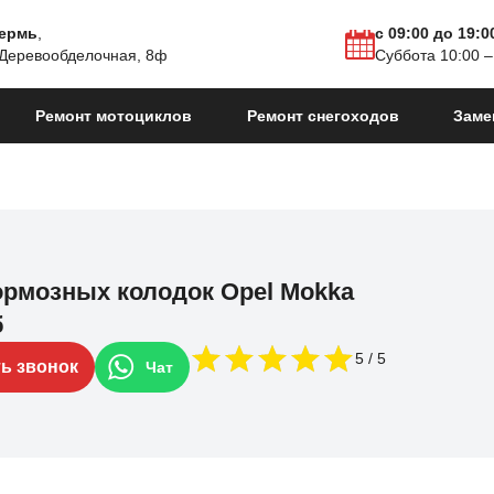
Пермь
,
с 09:00 до 19:0
 Деревообделочная, 8ф
Суббота 10:00 –
Ремонт мотоциклов
Ремонт снегоходов
Заме
ормозных колодок Opel Mokka
б
5
ть звонок
Чат
н.в.
Mokka I Рестайлинг
2016 - 2019