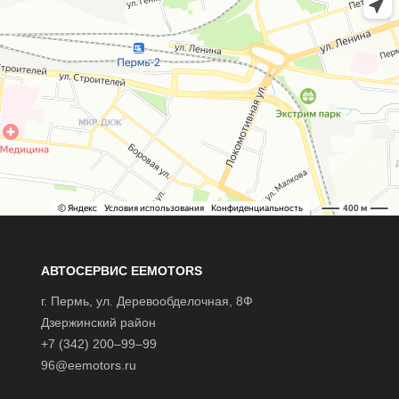
АВТОСЕРВИС EEMOTORS
г.
Пермь
, ул.
Деревообделочная, 8Ф
Дзержинский район
+7 (342) 200–99–99
96@eemotors.ru