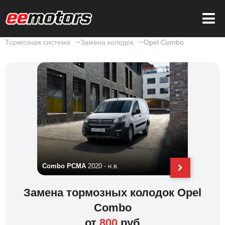
Тормозная система
Замена колодок
Opel Combo
Combo PCMA
2020 - н.в.
Combo E
Замена тормозных колодок Opel
Combo
от
800
руб