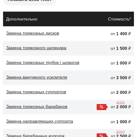
Причины необходимости замены тормозных колодок:
Износ колодок до предельного уровня.
Дополнительно
Стоимость*
Появление скрипа или стука при торможении.
Замена тормозных дисков
от
1 400
₽
Неравномерный износ колодок.
Замена тормозного цилиндра
Проблемы с тормозной системой.
от
1 500
₽
Снижение эффективности торможения.
Замена тормозных трубок / шлангов
от
1 000
₽
После замены тормозных колодок, автомобиль Opel Combo
Замена вакуумного усилителя
от
3 500
₽
будет обеспечивать более надежное торможение, что повысит
безопасность на дороге.
Замена тормозных суппортов
от
2 000
₽
4000
Замена тормозных барабанов
от
2 000
₽
Замена направляющих суппорта
от
1 000
₽
5000
Замена барабанных колодок
от
2 500
₽