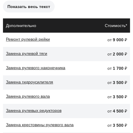
Показать весь текст
Причины необходимости замены сальника рулевого редуктора:
Утечки жидкости из рулевого редуктора.
Дополнительно
Стоимость*
Износ сальника из-за старения материала.
Ремонт рулевой рейки
от
9 000
₽
Появление стуков и шумов в рулевом управлении.
Замена рулевой тяги
Проблемы с управляемостью автомобиля.
от
2 000
₽
Загрязнение механизма рулевого редуктора.
Замена рулевого наконечника
от
1 700
₽
После замены сальника рулевого редуктора, автомобиль Kia K5
Замена гидроусилителя
от
3 500
₽
будет работать более эффективно, что улучшит его
управляемость и продлит срок службы системы рулевого
Замена рулевого вала
от
3 500
₽
управления.
Замена рулевых редукторов
от
4 500
₽
Замена крестовины рулевого вала
от
3 500
₽