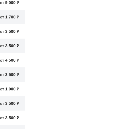
от
9 000
₽
Чиним автомобили уже 12 лет
от
1 700
₽
Честная и адекватная цена
от
3 500
₽
от
3 500
₽
от
4 500
₽
от
3 500
₽
от
1 000
₽
от
3 500
₽
от
3 500
₽