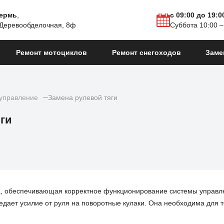
Пермь
,
с 09:00 до 19:0
 Деревообделочная, 8ф
Суббота 10:00 –
Ремонт мотоциклов
Ремонт снегоходов
Заме
управление
Замена рулевой тяги
ги
а, обеспечивающая корректное функционирование системы управл
едает усилие от руля на поворотные кулаки. Она необходима для т