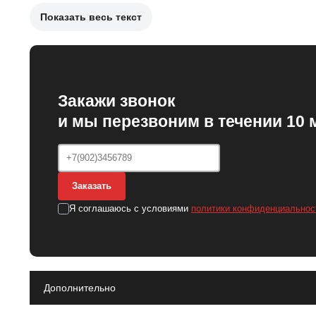
Показать весь текст
Причины необходимости замены рулевой тяги:
Износ резьбовых соединений.
Появление люфта в соединениях.
Закажи звонок
Скрипы и стуки при движении.
и мы перезвоним в течении 10 
Неравномерный износ шин.
Проблемы с управляемостью автомобиля.
После замены рулевой тяги, автомобиль будет обеспечивать
Заказать
Я соглашаюсь с условиями
политики конфиденциальнос
Дополнительно