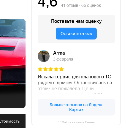
Чиним автомобили уже 12 лет
Честная и адекватная цена
Много подъемников
Ремонтируем все агрегаты
Большой штат мастеров
 вождения.
Согласовываем каждый шаг
Не "навязываем" услуги
Подберем запчасти для авто
Стоимость
EEMotors на карте Перми
Даём гарантию на ремонт