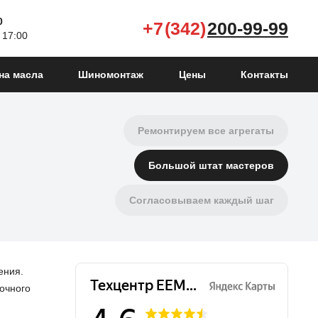
0
+7 (342)
200-99-99
Чиним автомобили уже 12 лет
 17:00
Честная и адекватная цена
на масла
Шиномонтаж
Цены
Контакты
Много подъемников
Ремонтируем все агрегаты
Большой штат мастеров
Согласовываем каждый шаг
Не "навязываем" услуги
Подберем запчасти для авто
ения.
очного
Даём гарантию на ремонт