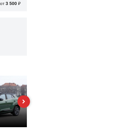
от
3 500
₽
Hyundai Solaris
Nissan X-Trail