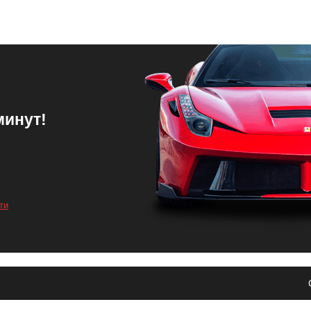
минут!
 более точное и стабильное управление, что повысит безопасность
ти