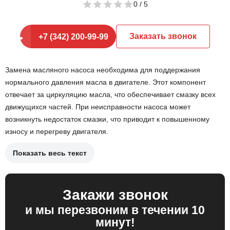
0
Заказать звонок
+7 (342) 200-99-99
Замена масляного насоса необходима для поддержания
нормального давления масла в двигателе. Этот компонент
отвечает за циркуляцию масла, что обеспечивает смазку всех
движущихся частей. При неисправности насоса может
возникнуть недостаток смазки, что приводит к повышенному
износу и перегреву двигателя.
Показать весь текст
Снятие старого масляного насоса.
Очистка места установки и подготовка к установке
нового насоса.
Закажи звонок
Установка нового масляного насоса и проверка его
и мы перезвоним в течении 10
работы.
минут!