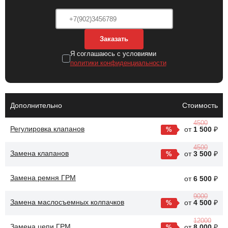
После замены масляного насоса автомобиля
восстанавливается нормальное давление масла, что улучшает
Заказать
смазку двигателя и предотвращает его перегрев. Это также
способствует увеличению срока службы двигателя и снижению
Я соглашаюсь с условиями
политики конфиденциальности
риска серьезных поломок.
Дополнительно
Стоимость
4500
Регулировка клапанов
от
1 500
₽
4500
Замена клапанов
от
3 500
₽
Замена ремня ГРМ
от
6 500
₽
9000
Замена маслосъемных колпачков
от
4 500
₽
12000
Замена цепи ГРМ
от
8 000
₽