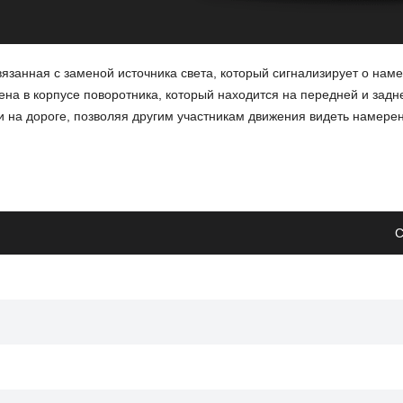
язанная с заменой источника света, который сигнализирует о нам
а в корпусе поворотника, который находится на передней и задн
 на дороге, позволяя другим участникам движения видеть намере
С
дет лучше сигнализировать о маневрах, что повысит безопасность 