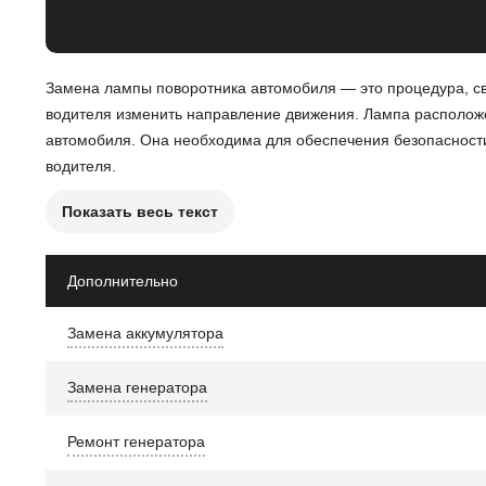
Замена лампы поворотника автомобиля — это процедура, св
водителя изменить направление движения. Лампа расположен
автомобиля. Она необходима для обеспечения безопасности
водителя.
Показать весь текст
Причины необходимости замены лампы поворотника:
Выход из строя лампы.
Дополнительно
Проблемы с электрической цепью.
Замена аккумулятора
Перегрев лампы.
Коррозия контактов.
Замена генератора
Загрязнение стекла поворотника.
Ремонт генератора
После замены лампы поворотника, автомобиль Geely Atlas бу