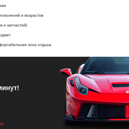
оки
 поколений и возрастов
в и запчастей)
бюджет
фортабельная зона отдыха
минут!
ти