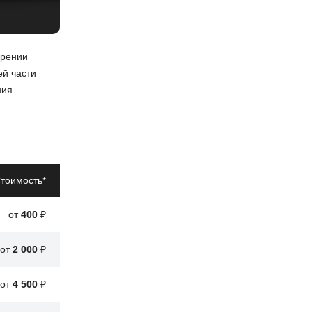
ерении
ей части
ния
тоимость*
от
400
₽
от
2 000
₽
от
4 500
₽
на дороге.