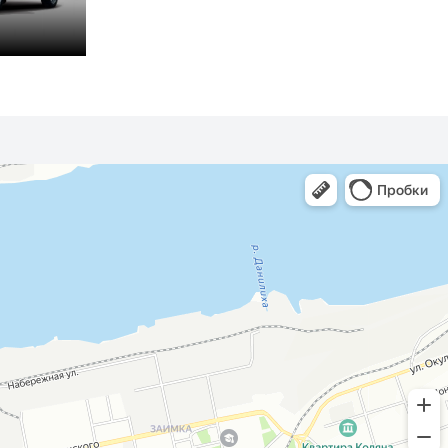
Preface
Tugella