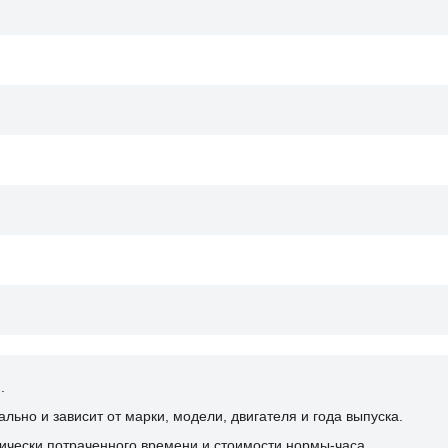
.
ьно и зависит от марки, модели, двигателя и года выпуска.
ически потраченного времени и стоимости нормы-часа.