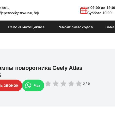
Пермь
,
с 09:00 до 19:0
 Деревообделочная, 8ф
Суббота 10:00 –
Ремонт мотоциклов
Ремонт снегоходов
Заме
ампы поворотника Geely Atlas
б
0
ть звонок
Чат
.в.
Atlas Pro
2021 - н.в.