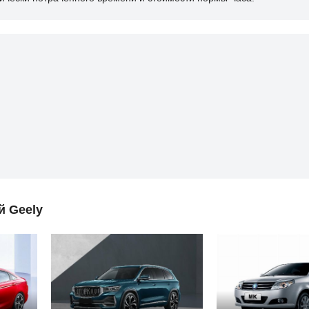
й Geely