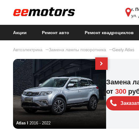
г. 
ул.
Акции
Ремонт авто
Ремонт квадроциклов
Автоэлектрика
Замена лампы поворотника
Geely Atlas
Замена л
от
300
ру
Заказа
Atlas I
2016 - 2022
Atlas II
2023 - н