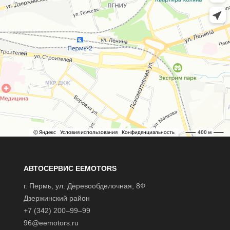
АВТОСЕРВИС EEMOTORS
г.
Пермь
, ул.
Деревообделочная, 8Ф
Дзержинский район
+7 (342) 200–99–99
96@eemotors.ru