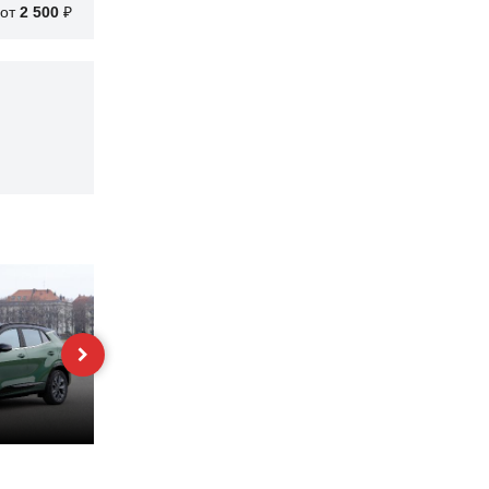
от
2 500
₽
Hyundai Solaris
Nissan X-Trail