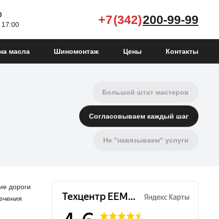
0
+7 (342)
200-99-99
Честная и адекватная цена
 17:00
Много подъемников
на масла
Шиномонтаж
Цены
Контакты
Ремонтируем все агрегаты
Большой штат мастеров
Согласовываем каждый шаг
Не "навязываем" услуги
Подберем запчасти для авто
Даём гарантию на ремонт
ие дороги
печения
Чиним автомобили уже 12 лет