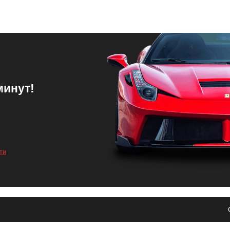
минут!
е обеспечивать видимость на дороге, что повысит безопасность в
ти