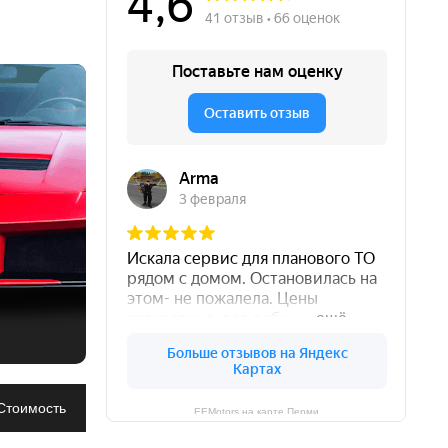
Честная и адекватная цена
Много подъемников
Ремонтируем все агрегаты
Большой штат мастеров
Согласовываем каждый шаг
 ночное
Не "навязываем" услуги
Подберем запчасти для авто
Даём гарантию на ремонт
Стоимость
EEMotors на карте Перми
Чиним автомобили уже 12 лет