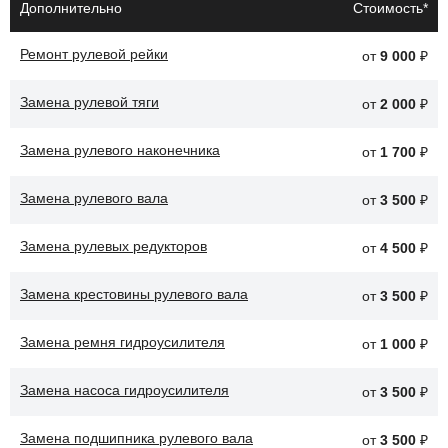
Утечки жидкости из системы.
Дополнительно
Стоимость*
Посторонние звуки при повороте руля.
Ремонт рулевой рейки
от
9 000
₽
Снижение эффективности усиления.
Замена рулевой тяги
Перегрев системы.
от
2 000
₽
Проблемы с насосом гидроусилителя.
Замена рулевого наконечника
от
1 700
₽
После замены гидроусилителя, автомобиль Ford Focus будет
Замена рулевого вала
от
3 500
₽
обеспечивать более легкое и комфортное управление, что
улучшит общие характеристики вождения.
Замена рулевых редукторов
от
4 500
₽
Замена крестовины рулевого вала
от
3 500
₽
Замена ремня гидроусилителя
от
1 000
₽
Замена насоса гидроусилителя
от
3 500
₽
Замена подшипника рулевого вала
от
3 500
₽