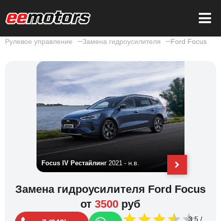
Рулевое управление
Замена гидроусилителя
Ford Focus
Focus IV Рестайлинг
2021 - н.в.
Focus ST
Замена гидроусилителя Ford Focus
от
3500
руб
3.5