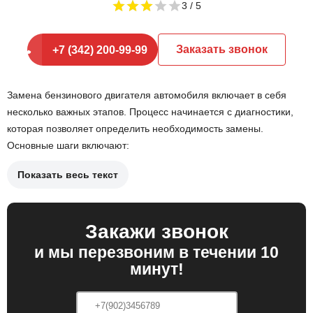
3
Заказать звонок
+7 (342) 200-99-99
Замена бензинового двигателя автомобиля включает в себя
несколько важных этапов. Процесс начинается с диагностики,
которая позволяет определить необходимость замены.
Основные шаги включают:
Показать весь текст
Демонтаж старого агрегата;
Подготовка нового двигателя;
Закажи звонок
Установка и подключение всех систем.
и мы перезвоним в течении 10
минут!
После завершения установки важно провести проверку всех
систем. Это включает в себя: