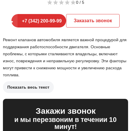
0
Заказать звонок
+7 (342) 200-99-99
Ремонт клапанов автомобиля является важной процедурой для
поддержания работоспособности двигателя. Основные
проблемы, с которыми сталкиваются владельцы, включают
износ, повреждения и неправильную регулировку. Эти факторы
могут привести к снижению мощности и увеличению расхода
топлива.
Показать весь текст
Процесс ремонта включает несколько ключевых этапов.
Сначала выполняется диагностика состояния клапанов, после
чего осуществляется:
Закажи звонок
Снятие головки блока цилиндров;
и мы перезвоним в течении 10
минут!
Снятие изношенных или поврежденных клапанов;