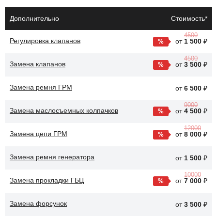
аккумулятора.
Дополнительно
Стоимость*
Добавление промывочного средства в масло и запуск
двигателя на несколько минут.
4500
Регулировка клапанов
от
1 500
₽
Слив старого масла и промывочного средства, замена
4500
масляного фильтра и заливка нового масла.
Замена клапанов
от
3 500
₽
После промывки двигателя Nissan Almera улучшается
Замена ремня ГРМ
от
6 500
₽
циркуляция масла, что способствует более эффективной
9000
смазке всех деталей. Это также помогает снизить уровень шума
Замена маслосъемных колпачков
от
4 500
₽
и вибрации, обеспечивая более плавную работу двигателя.
12000
Замена цепи ГРМ
от
8 000
₽
Замена ремня генератора
от
1 500
₽
10000
Замена прокладки ГБЦ
от
7 000
₽
Замена форсунок
от
3 500
₽