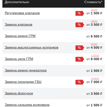
Дополнительно
Стоимость*
Добавление промывочного средства в масло и запуск
двигателя на несколько минут.
4500
Регулировка клапанов
от
1 500
₽
Слив старого масла и промывочного средства, замена
4500
масляного фильтра и заливка нового масла.
Замена клапанов
от
3 500
₽
После промывки двигателя Haval Jolion улучшается циркуляция
Замена ремня ГРМ
от
6 500
₽
масла, что способствует более эффективной смазке всех
9000
деталей. Это также помогает снизить уровень шума и вибрации,
Замена маслосъемных колпачков
от
4 500
₽
обеспечивая более плавную работу двигателя.
12000
Замена цепи ГРМ
от
8 000
₽
Замена ремня генератора
от
1 500
₽
10000
Замена прокладки ГБЦ
от
7 000
₽
Замена форсунок
от
3 500
₽
Замена сальника коленвала
от
1 500
₽