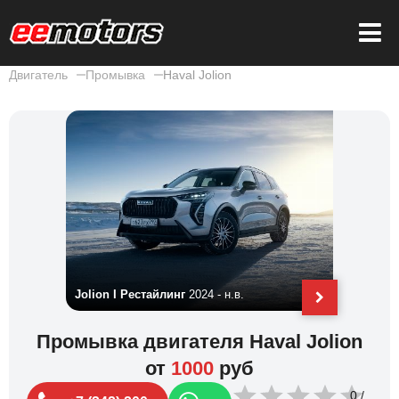
Двигатель
Промывка
Haval Jolion
Jolion I Рестайлинг
2024 - н.в.
Jolion I
20
Промывка двигателя Haval Jolion
от
1000
руб
0