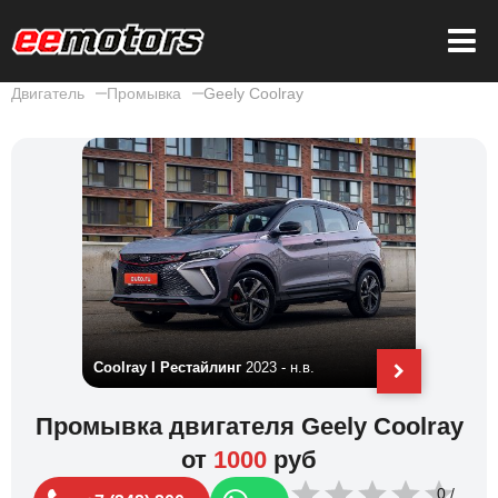
Двигатель
Промывка
Geely Coolray
Coolray I Рестайлинг
2023 - н.в.
Coolray I
Промывка двигателя Geely Coolray
от
1000
руб
0