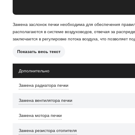
Замена заслонок печки необходима для обеспечения правил
располагаются в системе воздуховодов, отвечая за распред
заключается в регулировке потока воздуха, что позволяет п
Показать весь текст
Причины замены заслонок печки могут включать:
Неисправность механизма заслонки, что приводит к не
Дополнительно
Застревание заслонки в открытом или закрытом положе
Замена радиатора печки
Повреждение заслонки, что может привести к утечкам
Замена вентилятора печки
После замены заслонок печки автомобиль Geely GC6 будет о
контроль в салоне.
Замена мотора печки
Замена резистора отопителя