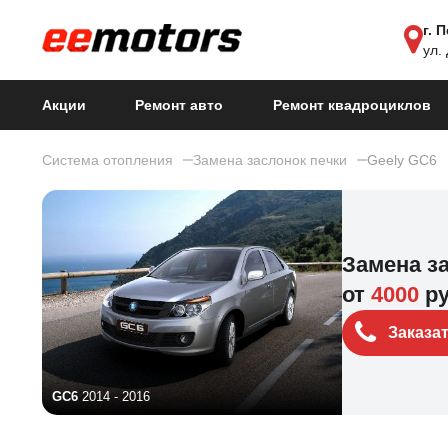
г. 
ул.
Акции
Ремонт авто
Ремонт квадроциклов
Система отопления
Замена заслонок печки
Geely GC6
Замена з
от
4000
р
Заказа
GC6
2014 - 2016