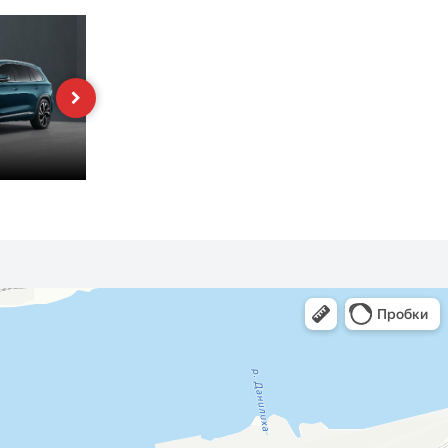
MK
Preface