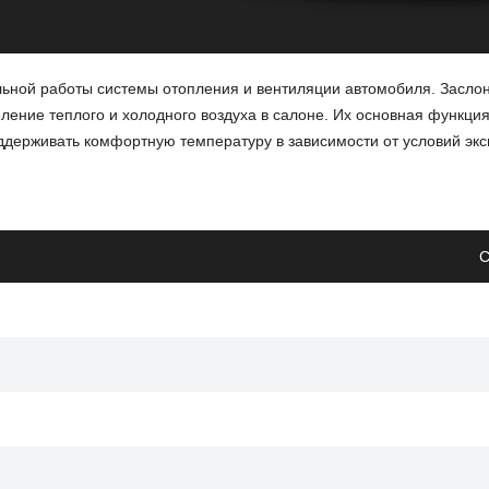
ьной работы системы отопления и вентиляции автомобиля. Засло
еление теплого и холодного воздуха в салоне. Их основная функци
оддерживать комфортную температуру в зависимости от условий экс
возможности регулировки потока воздуха.
С
нии, что влияет на эффективность обогрева.
 воздуха и снижению производительности системы.
беспечивать более точное распределение воздуха, что улучшит кл