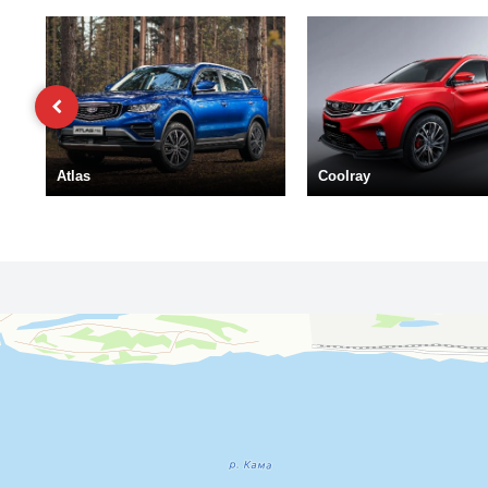
Atlas
Coolray