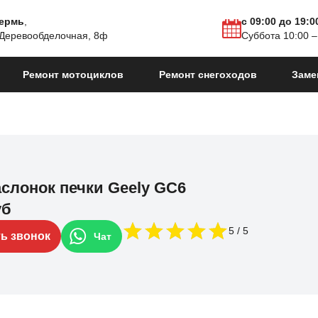
Пермь
,
с 09:00 до 19:0
 Деревообделочная, 8ф
Суббота 10:00 –
Ремонт мотоциклов
Ремонт снегоходов
Заме
аслонок печки Geely GC6
уб
5
ть звонок
Чат