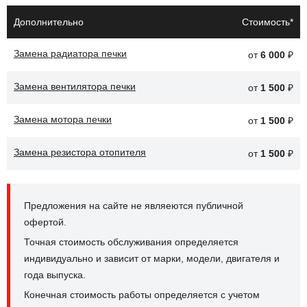
Неисправность механизма заслонки, что приводит к
Дополнительно
Стоимость*
невозможности регулировки потока воздуха.
Замена радиатора печки
от
6 000
₽
Застревание заслонки в открытом или закрытом
положении, что влияет на эффективность обогрева.
Замена вентилятора печки
от
1 500
₽
Повреждение заслонки, что может привести к утечкам
воздуха и снижению производительности системы.
Замена мотора печки
от
1 500
₽
После замены заслонок печки автомобиль Ford Focus будет
Замена резистора отопителя
от
1 500
₽
обеспечивать более точное распределение воздуха, что
улучшит климат-контроль в салоне.
Предложения на сайте не являеются публичной
офертой.
Точная стоимость обслуживания определяется
индивидуально и зависит от марки, модели, двигателя и
года выпуска.
Конечная стоимость работы определяется с учетом