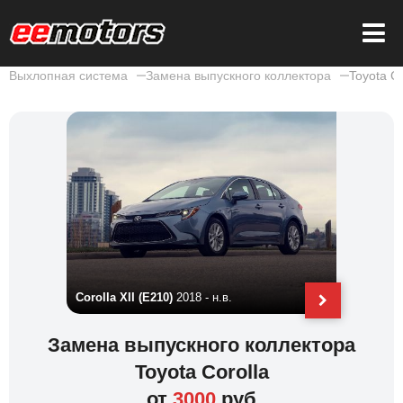
Выхлопная система
Замена выпускного коллектора
Toyota Co
Corolla XII (E210)
2018 - н.в.
Corolla XI
Замена выпускного коллектора
Toyota Corolla
от
3000
руб