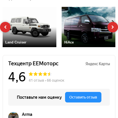
Land Cruiser
HiAce