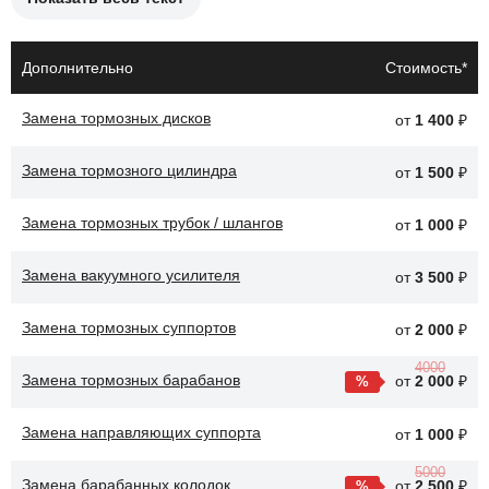
Причины необходимости замены тормозных колодок:
Износ колодок до предельного уровня.
Дополнительно
Стоимость*
Появление скрипа или стука при торможении.
Замена тормозных дисков
от
1 400
₽
Неравномерный износ колодок.
Замена тормозного цилиндра
Проблемы с тормозной системой.
от
1 500
₽
Снижение эффективности торможения.
Замена тормозных трубок / шлангов
от
1 000
₽
После замены тормозных колодок, автомобиль Ford Fiesta
Замена вакуумного усилителя
от
3 500
₽
будет обеспечивать более надежное торможение, что повысит
безопасность на дороге.
Замена тормозных суппортов
от
2 000
₽
4000
Замена тормозных барабанов
от
2 000
₽
Замена направляющих суппорта
от
1 000
₽
5000
Замена барабанных колодок
от
2 500
₽