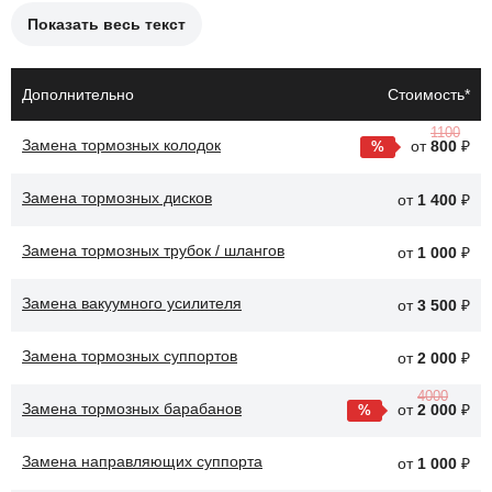
Показать весь текст
Причины необходимости замены тормозного цилиндра:
Утечки тормозной жидкости.
Дополнительно
Стоимость*
Износ уплотнительных колец.
1100
Замена тормозных колодок
от
800
₽
Коррозия или повреждение корпуса цилиндра.
Замена тормозных дисков
Проблемы с работой тормозов.
от
1 400
₽
Неправильная работа системы торможения.
Замена тормозных трубок / шлангов
от
1 000
₽
После замены тормозного цилиндра система торможения
Замена вакуумного усилителя
от
3 500
₽
автомобиля Skoda Fabia будет функционировать более
надежно, что повысит безопасность и эффективность
Замена тормозных суппортов
от
2 000
₽
торможения.
4000
Замена тормозных барабанов
от
2 000
₽
Замена направляющих суппорта
от
1 000
₽