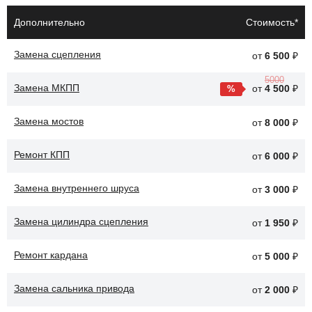
Износ шрусов, что приводит к стукам и вибрациям при
Дополнительно
Стоимость*
движении.
Замена сцепления
от
6 500
₽
Повреждение полуосей, что может вызвать утечку масла
и ухудшение работы трансмиссии.
5000
Замена МКПП
от
4 500
₽
Коррозия и механические повреждения, которые могут
привести к поломке привода.
Замена мостов
от
8 000
₽
После замены привода автомобиля улучшится передача
Ремонт КПП
от
6 000
₽
мощности и стабильность на дороге CHERY Tiggo 7. Это также
снизит нагрузку на трансмиссию и другие компоненты, что
Замена внутреннего шруса
от
3 000
₽
способствует увеличению срока службы автомобиля.
Замена цилиндра сцепления
от
1 950
₽
Ремонт кардана
от
5 000
₽
Замена сальника привода
от
2 000
₽