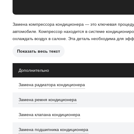
Замена компрессора кондиционера — это ключевая процеду
автомобиле. Компрессор находится в системе кондициониров
охлаждать воздух в салоне. Эта деталь необходима для эф
Показать весь текст
Причины для замены компрессора могут включать:
Неисправность компрессора, что может привести к не
Дополнительно
Утечки хладагента, вызванные повреждением или изно
Замена радиатора кондиционера
Шумы или вибрации, указывающие на механические п
Замена ремня кондиционера
После замены компрессора кондиционера автомобиль Skoda 
комфорт в салоне в жаркую погоду.
Замена клапана кондиционера
Замена подшипника кондиционера