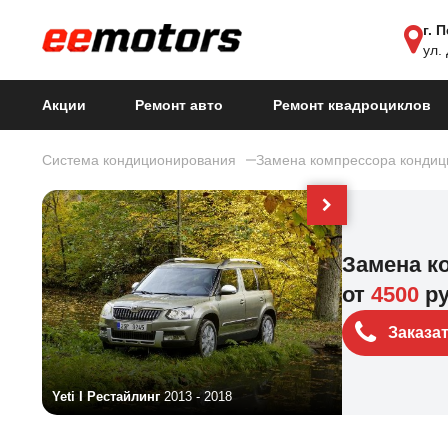
г. 
ул.
Акции
Ремонт авто
Ремонт квадроциклов
Система кондиционирования
Замена компрессора кондиц
Замена к
от
4500
р
Заказа
Yeti I Рестайлинг
2013 - 2018
Yeti I
2009 - 20