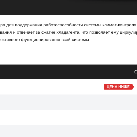
ра для поддержания работоспособности системы климат-контроля
ания и отвечает за сжатие хладагента, что позволяет ему циркули
фективного функционирования всей системы.
достаточному охлаждению.
С
сом.
ЦЕНА НИЖЕ
роблемы внутри компрессора.
Yeti будет обеспечивать более эффективное охлаждение, что пов