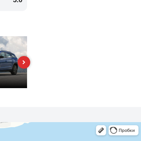
Superb
Karoq