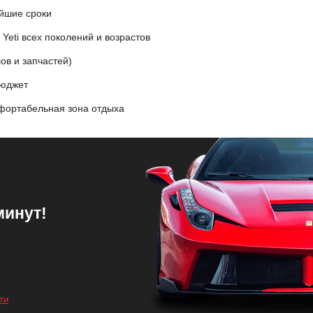
йшие сроки
eti всех поколений и возрастов
ов и запчастей)
бюджет
фортабельная зона отдыха
минут!
ти