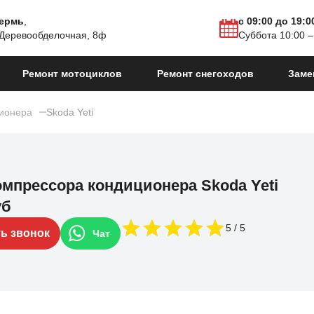
Пермь
,
с 09:00 до 19:0
 Деревообделочная, 8ф
Суббота 10:00 –
Ремонт мотоциклов
Ремонт снегоходов
Заме
ионера
Skoda Yeti
омпрессора кондиционера Skoda Yeti
уб
5
ть звонок
Чат
14
Yeti I Рестайлинг
2013 - 2018