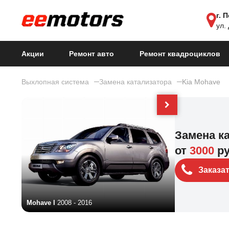
г. 
ул.
Акции
Ремонт авто
Ремонт квадроциклов
Выхлопная система
Замена катализатора
Kia Mohave
Замена к
от
3000
р
Заказа
Mohave I
2008 - 2016
Mohave I Рест