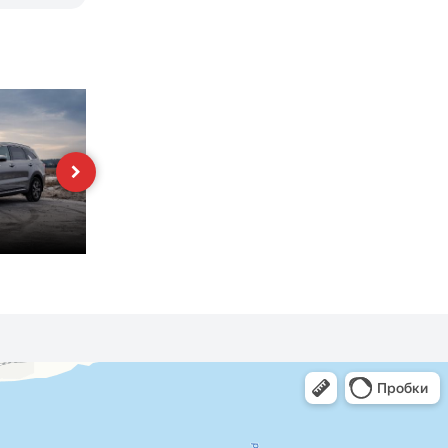
Cerato
K5