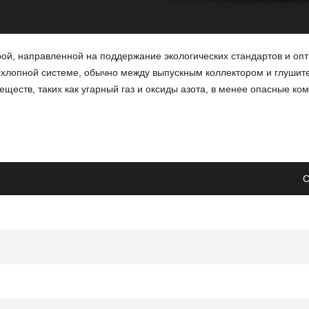
ой, направленной на поддержание экологических стандартов и оп
ыхлопной системе, обычно между выпускным коллектором и глушит
еств, таких как угарный газ и оксиды азота, в менее опасные ком
ит к снижению мощности двигателя.
С
связанных с работой катализатора.
оздействиями или коррозией.
ать экологическим нормам и обеспечит более эффективное сжигани
то особенно важно для Kia Mohave.