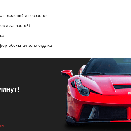
х поколений и возрастов
ов и запчастей)
жет
фортабельная зона отдыха
минут!
ти