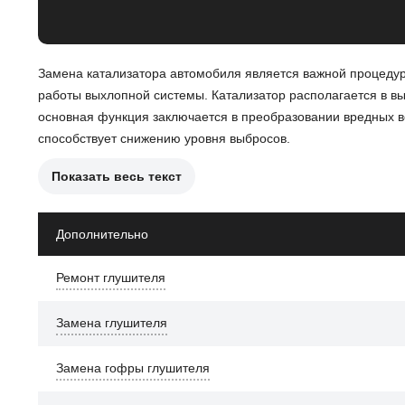
Замена катализатора автомобиля является важной процедур
работы выхлопной системы. Катализатор располагается в в
основная функция заключается в преобразовании вредных вещ
способствует снижению уровня выбросов.
Показать весь текст
Причины замены катализатора могут включать:
Засорение или повреждение катализатора, что привод
Дополнительно
Появление ошибок в системе управления двигателем, 
Ремонт глушителя
Физическое повреждение, вызванное механическими в
Замена глушителя
После замены катализатора автомобиль будет соответствов
Это улучшит работу двигателя и снизит уровень выбросов, ч
Замена гофры глушителя