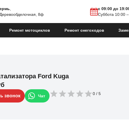
Пермь
,
с 09:00 до 19:0
 Деревообделочная, 8ф
Суббота 10:00 –
Ремонт мотоциклов
Ремонт снегоходов
Заме
атализатора Ford Kuga
уб
0
ть звонок
Чат
013
Kuga III
2019 - н.в.