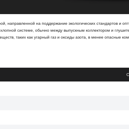
ой, направленной на поддержание экологических стандартов и оп
ыхлопной системе, обычно между выпускным коллектором и глушит
еств, таких как угарный газ и оксиды азота, в менее опасные ком
ит к снижению мощности двигателя.
С
связанных с работой катализатора.
оздействиями или коррозией.
ать экологическим нормам и обеспечит более эффективное сжигани
то особенно важно для Ford Kuga.