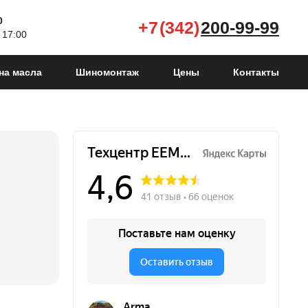
0
+7 (342)
200-99-99
 17:00
на масла
Шиномонтаж
Цены
Контакты
Kuga II Рестайлинг
2016 - 2019
Kuga II
2012 - 