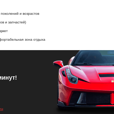
 поколений и возрастов
ов и запчастей)
юджет
фортабельная зона отдыха
минут!
ти