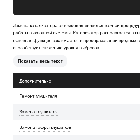
Замена катализатора автомобиля является важной процедур
работы выхлопной системы. Катализатор располагается в в
основная функция заключается в преобразовании вредных вещ
способствует снижению уровня выбросов.
Показать весь текст
Причины замены катализатора могут включать:
Засорение или повреждение катализатора, что привод
Дополнительно
Появление ошибок в системе управления двигателем, 
Ремонт глушителя
Физическое повреждение, вызванное механическими в
Замена глушителя
После замены катализатора автомобиль будет соответствов
Это улучшит работу двигателя и снизит уровень выбросов, ч
Замена гофры глушителя