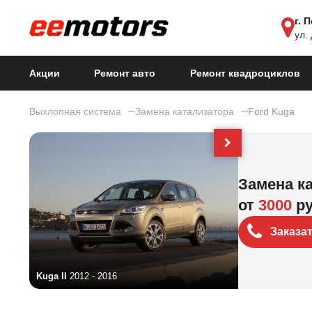
г. 
ул.
Акции
Ремонт авто
Ремонт квадроциклов
Выхлопная система
Замена катализатора
Ford Kuga
Замена к
от
3000
р
Заказа
Kuga II
2012 - 2016
Kuga I
2008 - 2