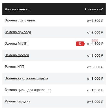
Износ фрикционных накладок, что приводит к
Дополнительно
Стоимость*
пробуксовке.
Замена сцепления
от
6 500
₽
Повреждение поверхности диска, вызывающее
вибрации при работе.
Замена привода
от
2 000
₽
Неправильная установка, что может привести к
5000
неравномерному износу.
Замена МКПП
от
4 500
₽
После замены диска сцепления улучшится взаимодействие
Замена мостов
от
8 000
₽
между двигателем и трансмиссией Geely Atlas. Это обеспечит
более точное и плавное переключение передач, что повысит
Ремонт КПП
от
6 000
₽
общую производительность автомобиля.
Замена внутреннего шруса
от
3 000
₽
Замена цилиндра сцепления
от
1 950
₽
Ремонт кардана
от
5 000
₽