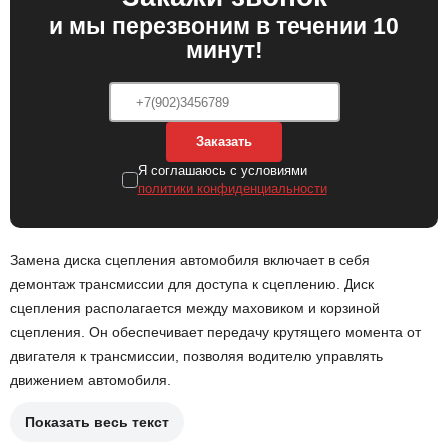
и мы перезвоним в течении 10
минут!
Заказать
Я соглашаюсь с условиями
политики конфиденциальности
Замена диска сцепления автомобиля включает в себя
демонтаж трансмиссии для доступа к сцеплению. Диск
сцепления располагается между маховиком и корзиной
сцепления. Он обеспечивает передачу крутящего момента от
двигателя к трансмиссии, позволяя водителю управлять
движением автомобиля.
Показать весь текст
Причины замены диска сцепления могут включать: