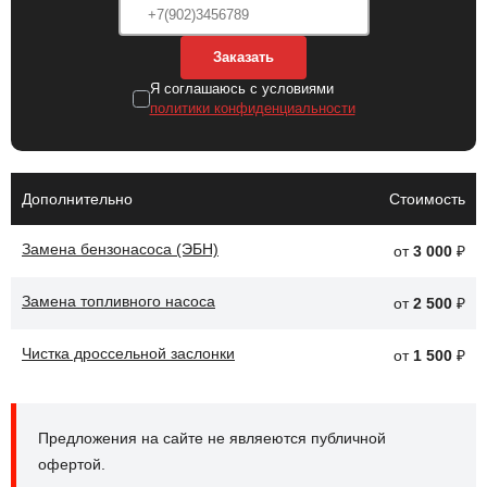
повреждением бака.
Заказать
После замены бензобака автомобиля улучшится
Я соглашаюсь с условиями
эффективность работы топливной системы. Это обеспечит
политики конфиденциальности
стабильную подачу топлива к двигателю и снизит риск утечек .
Дополнительно
Стоимость
Замена бензонасоса (ЭБН)
от
3 000
₽
Замена топливного насоса
от
2 500
₽
Чистка дроссельной заслонки
от
1 500
₽
Предложения на сайте не являеются публичной
офертой.