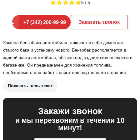
5
Заказать звонок
+7 (342) 200-99-99
Замена бензобака автомобиля включает в себя демонтаж
старого бака и установку нового. Бензобак располагается в
задней части автомобиля, обычно под задним сиденьем или в
багажнике. Он предназначен для хранения топлива,
необходимого для работы двигателя внутреннего сгорания.
Показать весь текст
Причины замены бензобака могут включать:
Повреждение бака, вызванное коррозией или
Закажи звонок
механическими ударами.
и мы перезвоним в течении 10
Утечки топлива, что может привести к опасным
минут!
ситуациям.
Неисправности в системе подачи топлива, связанные с