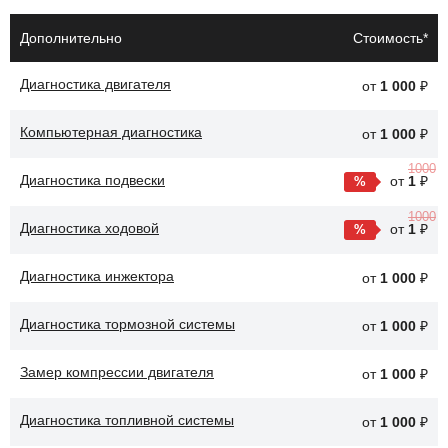
цилиндров, поршней и других важных элементов. Обращение в
автосервис EEMotors гарантирует профессиональный подход и
Дополнительно
Стоимость*
качественное обслуживание для каждого клиента.
Диагностика двигателя
от
1 000
₽
Компьютерная диагностика
от
1 000
₽
1000
Диагностика подвески
от
1
₽
1000
Диагностика ходовой
от
1
₽
Диагностика инжектора
от
1 000
₽
Диагностика тормозной системы
от
1 000
₽
Замер компрессии двигателя
от
1 000
₽
Диагностика топливной системы
от
1 000
₽