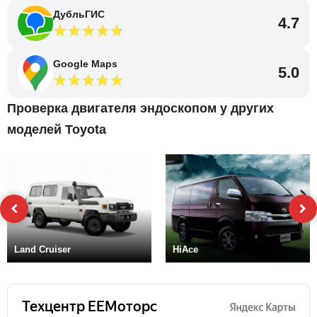
ДубльГИС
4.7
Google Maps
5.0
Проверка двигателя эндоскопом у других
моделей Toyota
Land Cruiser
HiAce